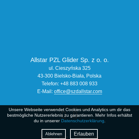
Allstar PZL Glider Sp. z o. o.
ul. Cieszyńska 325
43-300 Bielsko-Biała, Polska
Telefon:
+48 883 008 933
E-Mail:
office@szdallstar.com
Unsere Webseite verwendet Cookies und Analytics um dir das
bestmögliche Nutzererlebnis zu garantieren. Mehr Infos erhältst
du in unserer
Datenschutzerklärung
.
Erlauben
Ablehnen
Datenschutz
Impressum