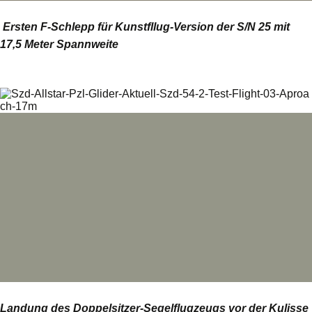
Ersten F-Schlepp für Kunstfllug-Version der S/N 25 mit
17,5 Meter Spannweite
Landung des Doppelsitzer-Segelflugzeugs vor der Kulisse