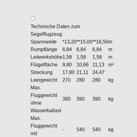
Technische Daten zum
Segelflugzeug
Spannweite
*13,20
**15,00
**16,50
m
Rumpflänge
6,84
6,84
6,84
m
Leitwerkshöhe
1,58
1,58
1,58
m
Flügelfläche
9,80
10,66
11,13
m²
Streckung
17,80
21,11
24,47
Leergewicht
270
280
280
kg
Max.
Fluggewicht
380
390
390
kg
ohne
Wasserballast
Max.
Fluggewicht
-
540
540
kg
mit