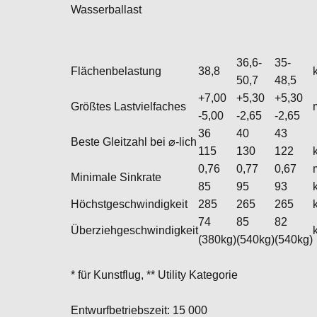
Wasserballast
36,6-
35-
Flächenbelastung
38,8
50,7
48,5
+7,00
+5,30
+5,30
Größtes Lastvielfaches
-5,00
-2,65
-2,65
36
40
43
Beste Gleitzahl bei ⌀-lich
115
130
122
0,76
0,77
0,67
Minimale Sinkrate
85
95
93
Höchstgeschwindigkeit
285
265
265
74
85
82
Überziehgeschwindigkeit
(380kg)
(540kg)
(540kg)
* für Kunstflug, ** Utility Kategorie
Entwurfbetriebszeit: 15 000