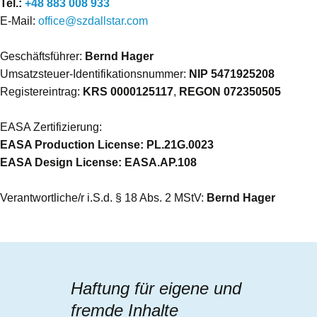
Tel.:
+48 883 008 933
E-Mail:
office@szdallstar.com
Geschäftsführer:
Bernd Hager
Umsatzsteuer-Identifikationsnummer:
NIP 5471925208
Registereintrag:
KRS 0000125117
,
REGON 072350505
EASA Zertifizierung:
EASA Production License: PL.21G.0023
EASA Design License: EASA.AP.108
Verantwortliche/r i.S.d. § 18 Abs. 2 MStV:
Bernd Hager
Haftung für eigene und
fremde Inhalte