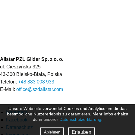
Allstar PZL Glider Sp. z o. o.
ul. Cieszyńska 325
43-300 Bielsko-Biała, Polska
Telefon:
+48 883 008 933
E-Mail:
office@szdallstar.com
Unsere Webseite verwendet Cookies und Analytics um dir das
Instagram
bestmögliche Nutzererlebnis zu garantieren. Mehr Infos erhältst
du in unserer
Datenschutzerklärung
.
Facebook
Datenschutz
Erlauben
Ablehnen
Impressum